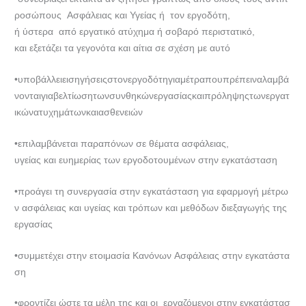
ροσώπους Ασφάλειας και Υγείας ή τον εργοδότη,
ή ύστερα από εργατικό ατύχημα ή σοβαρό περιστατικό,
και εξετάζει τα γεγονότα και αίτια σε σχέση με αυτό
•υποβάλλειεισηγήσειςστονεργοδότηγιαμέτραπουπρέπειναλαμβά
νονταιγιαβελτίωσητωνσυνθηκώνεργασίαςκαιπρόληψηςτωνεργατ
ικώνατυχημάτωνκαιασθενειών
•επιλαμβάνεται παραπόνων σε θέματα ασφάλειας,
υγείας και ευημερίας των εργοδοτουμένων στην εγκατάσταση
•προάγει τη συνεργασία στην εγκατάσταση για εφαρμογή μέτρω
ν ασφάλειας και υγείας και τρόπων και μεθόδων διεξαγωγής της
εργασίας
•συμμετέχει στην ετοιμασία Κανόνων Ασφάλειας στην εγκατάστα
ση
•φροντίζει ώστε τα μέλη της και οι εργαζόμενοι στην εγκατάστασ